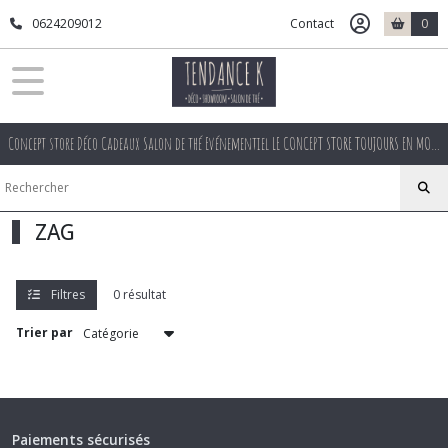
Fermer
0624209012
Contact
0
FILTRES
Tous
Concept store Déco Cadeaux Salon de thé Evénementiel LE CONCEPT STORE TOUJOURS EN MOUVEMENT
les
produits
Afficher
ZAG
les
résultats
Filtres
0 résultat
Trier par
Paiements sécurisés