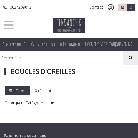
Fermer
0624209012
Contact
0
FILTRES
Tous
Concept store Déco Cadeaux Salon de thé Evénementiel LE CONCEPT STORE TOUJOURS EN MOUVEMENT
les
produits
Afficher
BOUCLES D'OREILLES
les
résultats
Filtres
0 résultat
Trier par
Paiements sécurisés